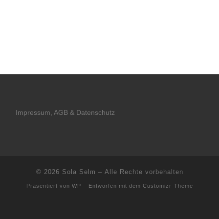
Impressum, AGB & Datenschutz
© 2026
Sola Selm
– Alle Rechte vorbehalten
Präsentiert von
WP
– Entworfen mit dem
Customizr-Theme