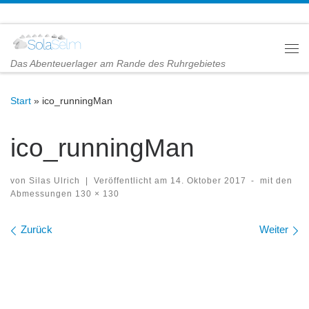
Zum Inhalt springen
Me
Das Abenteuerlager am Rande des Ruhrgebietes
Start
»
ico_runningMan
ico_runningMan
von
Silas Ulrich
|
Veröffentlicht am
14. Oktober 2017
-
mit den
Abmessungen
130 × 130
Bilder Navigation
Zurück
Weiter