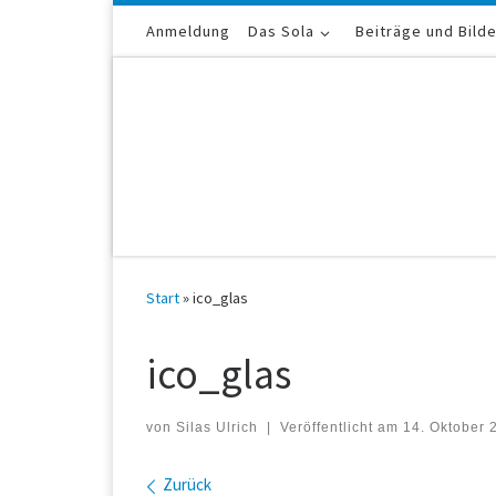
Zum Inhalt springen
Anmeldung
Das Sola
Beiträge und Bild
Start
»
ico_glas
ico_glas
von
Silas Ulrich
|
Veröffentlicht am
14. Oktober 
Bilder Navigation
Zurück