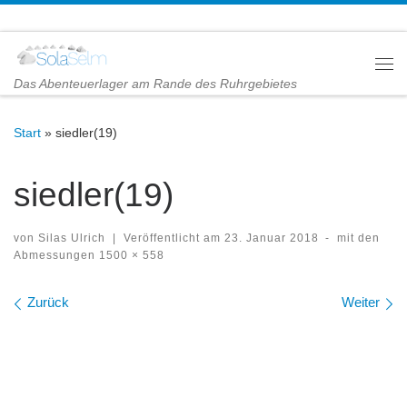
Zum Inhalt springen
Me
Das Abenteuerlager am Rande des Ruhrgebietes
Start
»
siedler(19)
siedler(19)
von
Silas Ulrich
|
Veröffentlicht am
23. Januar 2018
-
mit den
Abmessungen
1500 × 558
Bilder Navigation
Zurück
Weiter