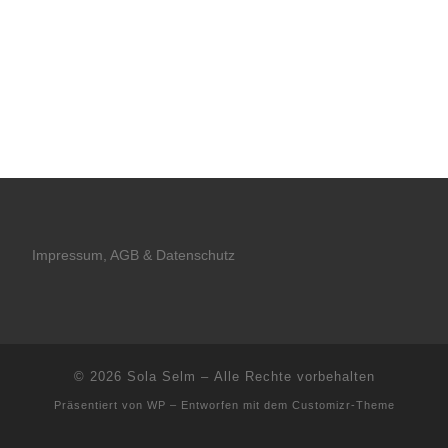
Impressum, AGB & Datenschutz
© 2026
Sola Selm
– Alle Rechte vorbehalten
Präsentiert von
WP
– Entworfen mit dem
Customizr-Theme