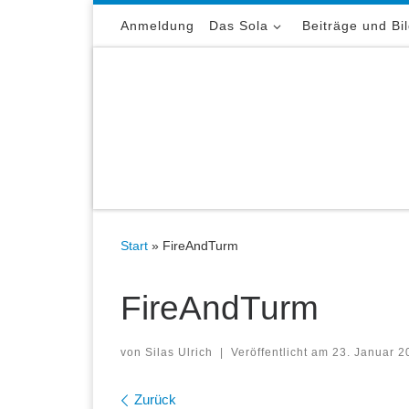
Zum Inhalt springen
Anmeldung
Das Sola
Beiträge und Bi
Start
»
FireAndTurm
FireAndTurm
von
Silas Ulrich
|
Veröffentlicht am
23. Januar 2
Bilder Navigation
Zurück