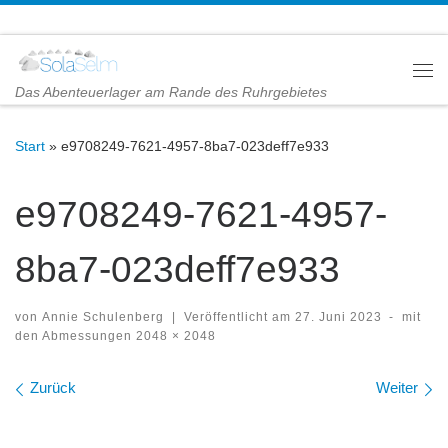
Zum Inhalt springen
Me
Das Abenteuerlager am Rande des Ruhrgebietes
Start
»
e9708249-7621-4957-8ba7-023deff7e933
e9708249-7621-4957-
8ba7-023deff7e933
von
Annie Schulenberg
|
Veröffentlicht am
27. Juni 2023
-
mit
den Abmessungen
2048 × 2048
Bilder Navigation
Zurück
Weiter