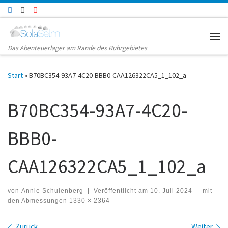
Zum Inhalt springen
Me
Das Abenteuerlager am Rande des Ruhrgebietes
Start
»
B70BC354-93A7-4C20-BBB0-CAA126322CA5_1_102_a
B70BC354-93A7-4C20-
BBB0-
CAA126322CA5_1_102_a
von
Annie Schulenberg
|
Veröffentlicht am
10. Juli 2024
-
mit
den Abmessungen
1330 × 2364
Zurück
Weiter