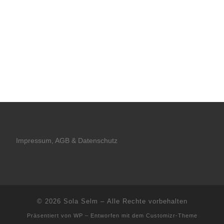
Impressum, AGB & Datenschutz
© 2026
Sola Selm
– Alle Rechte vorbehalten
Präsentiert von
WP
– Entworfen mit dem
Customizr-Theme