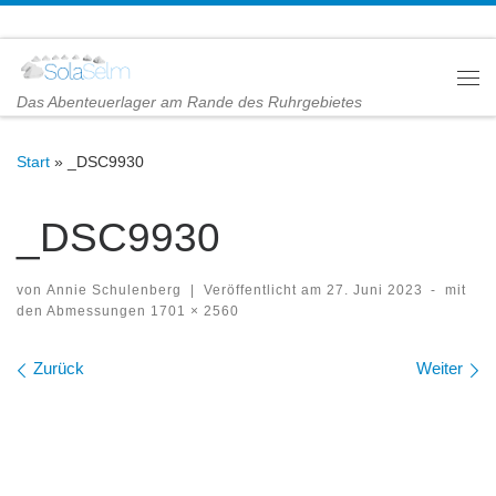
Zum Inhalt springen
Me
Das Abenteuerlager am Rande des Ruhrgebietes
Start
»
_DSC9930
_DSC9930
von
Annie Schulenberg
|
Veröffentlicht am
27. Juni 2023
-
mit
den Abmessungen
1701 × 2560
Bilder Navigation
Zurück
Weiter