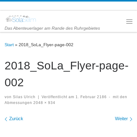
Zum Inhalt springen
Me
Das Abenteuerlager am Rande des Ruhrgebietes
Start
»
2018_SoLa_Flyer-page-002
2018_SoLa_Flyer-page-
002
von
Silas Ulrich
|
Veröffentlicht am
1. Februar 2186
-
mit den
Abmessungen
2048 × 934
Bilder Navigation
Zurück
Weiter