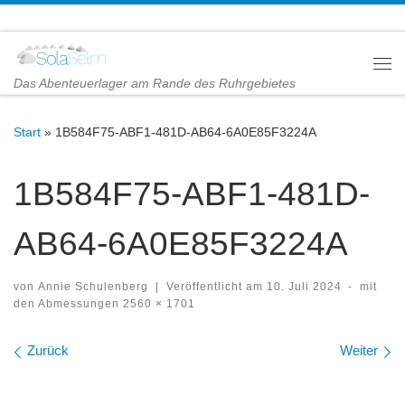
Zum Inhalt springen
Me
Das Abenteuerlager am Rande des Ruhrgebietes
Start
»
1B584F75-ABF1-481D-AB64-6A0E85F3224A
1B584F75-ABF1-481D-
AB64-6A0E85F3224A
von
Annie Schulenberg
|
Veröffentlicht am
10. Juli 2024
-
mit
den Abmessungen
2560 × 1701
Bilder Navigation
Zurück
Weiter