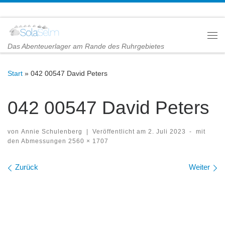
Zum Inhalt springen
Me
Das Abenteuerlager am Rande des Ruhrgebietes
Start
»
042 00547 David Peters
042 00547 David Peters
von
Annie Schulenberg
|
Veröffentlicht am
2. Juli 2023
-
mit
den Abmessungen
2560 × 1707
Bilder Navigation
Zurück
Weiter